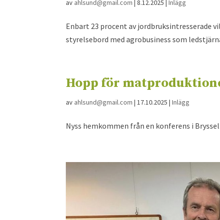
av
ahlsund@gmail.com
|
8.12.2025
|
Inlägg
Enbart 23 procent av jordbruksintresserade vi
styrelsebord med agrobusiness som ledstjärn
Hopp för matproduktione
av
ahlsund@gmail.com
|
17.10.2025
|
Inlägg
Nyss hemkommen från en konferens i Bryssel fy