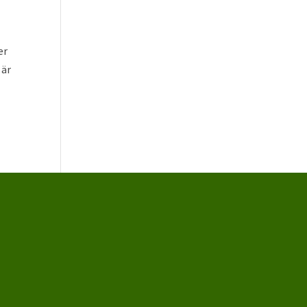
er
 är