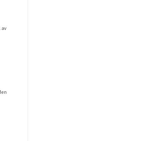
 av
 Men