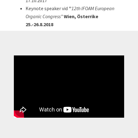
17.10.2017
Keynote speaker vid
”
12
th
IFOAM European
Organic Congress”
Wien, Österrike
25.-26.8.2018