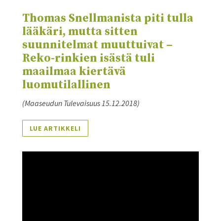
Thomas Snellmanista piti tulla
lääkäri, mutta sitten
suunnitelmat muuttuivat –
Reko-rinkien isästä tuli
maailmaa kiertävä
luomutilallinen
(Maaseudun Tulevaisuus
15.12.2018
)
LUE ARTIKKELI