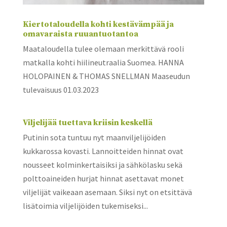
Kiertotaloudella kohti kestävämpää ja
omavaraista ruuantuotantoa
Maataloudella tulee olemaan merkittävä rooli
matkalla kohti hiilineutraalia Suomea. HANNA
HOLOPAINEN & THOMAS SNELLMAN Maaseudun
tulevaisuus 01.03.2023
Viljelijää tuettava kriisin keskellä
Putinin sota tuntuu nyt maanviljelijöiden
kukkarossa kovasti. Lannoitteiden hinnat ovat
nousseet kolminkertaisiksi ja sähkölasku sekä
polttoaineiden hurjat hinnat asettavat monet
viljelijät vaikeaan asemaan. Siksi nyt on etsittävä
lisätoimia viljelijöiden tukemiseksi...