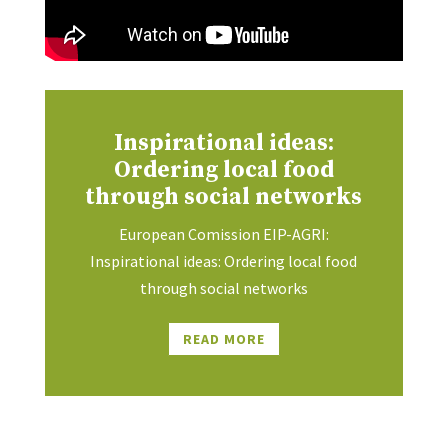
Inspirational ideas:
Ordering local food
through social networks
European Comission EIP-AGRI:
Inspirational ideas: Ordering local food
through social networks
READ MORE