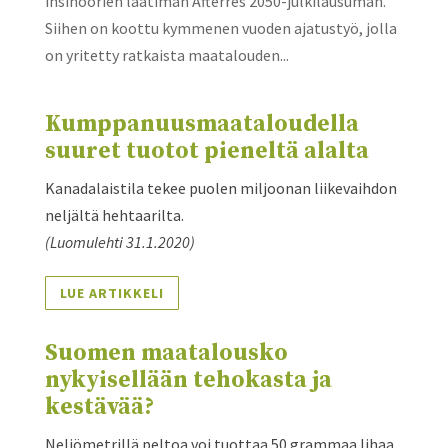
insinöörien laatiman Afterres 2050-julkilausuman.
Siihen on koottu kymmenen vuoden ajatustyö, jolla
on yritetty ratkaista maatalouden...
Kumppanuusmaataloudella
suuret tuotot pieneltä alalta
Kanadalaistila tekee puolen miljoonan liikevaihdon
neljältä hehtaarilta.
(Luomulehti 31.1.2020)
LUE ARTIKKELI
Suomen maatalousko
nykyisellään tehokasta ja
kestävää?
Neliömetrillä peltoa voi tuottaa 50 grammaa lihaa,