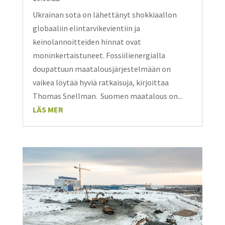
Ukrainan sota on lähettänyt shokkiaallon
globaaliin elintarvikevientiin ja
keinolannoitteiden hinnat ovat
moninkertaistuneet. Fossiilienergialla
doupattuun maatalousjärjestelmään on
vaikea löytää hyviä ratkaisuja, kirjoittaa
Thomas Snellman. Suomen maatalous on...
LÄS MER