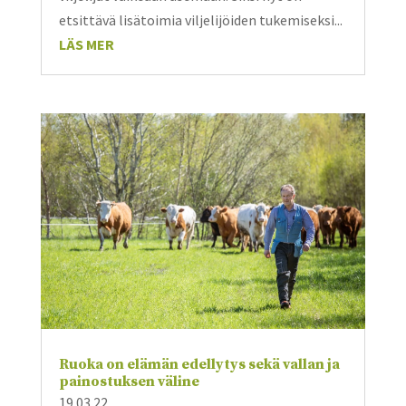
etsittävä lisätoimia viljelijöiden tukemiseksi...
LÄS MER
Ruoka on elämän edellytys sekä vallan ja
painostuksen väline
19.03.22