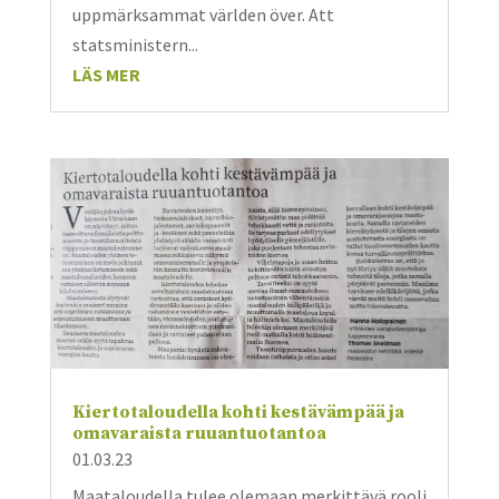
uppmärksammat världen över. Att
statsministern...
LÄS MER
Kiertotaloudella kohti kestävämpää ja
omavaraista ruuantuotantoa
01.03.23
Maataloudella tulee olemaan merkittävä rooli