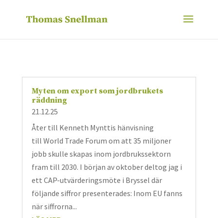
Myten om export som jordbrukets
räddning
21.12.25
Åter till Kenneth Mynttis hänvisning
till World Trade Forum om att 35 miljoner
jobb skulle skapas inom jordbrukssektorn
fram till 2030. I början av oktober deltog jag i
ett CAP-utvärderingsmöte i Bryssel där
följande siffror presenterades: Inom EU fanns
när siffrorna...