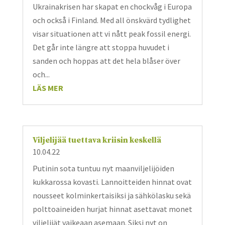
Ukrainakrisen har skapat en chockvåg i Europa
och också i Finland. Med all önskvärd tydlighet
visar situationen att vi nått peak fossil energi.
Det går inte längre att stoppa huvudet i
sanden och hoppas att det hela blåser över
och...
LÄS MER
Viljelijää tuettava kriisin keskellä
10.04.22
Putinin sota tuntuu nyt maanviljelijöiden
kukkarossa kovasti. Lannoitteiden hinnat ovat
nousseet kolminkertaisiksi ja sähkölasku sekä
polttoaineiden hurjat hinnat asettavat monet
viljelijät vaikeaan asemaan. Siksi nyt on