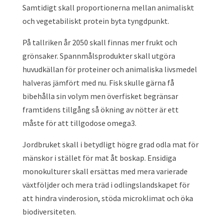
Samtidigt skall proportionerna mellan animaliskt
och vegetabiliskt protein byta tyngdpunkt.
På tallriken år 2050 skall finnas mer frukt och
grönsaker. Spannmålsprodukter skall utgöra
huvudkällan för proteiner och animaliska livsmedel
halveras jämfört med nu. Fisk skulle gärna få
bibehålla sin volym men överfisket begränsar
framtidens tillgång så ökning av nötter är ett
måste för att tillgodose omega3.
Jordbruket skall i betydligt högre grad odla mat för
mänskor i stället för mat åt boskap. Ensidiga
monokulturer skall ersättas med mera varierade
växtföljder och mera träd i odlingslandskapet för
att hindra vinderosion, stöda microklimat och öka
biodiversiteten.