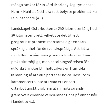
många önskar få sin vård i Karleby. Jag tycker att
Henrik Huhta på ett bra sätt belyste problematiken
i sin insändare (4.1).
Landskapet Österbotten är 250 kilometer långt och
30 kilometer brett, vilket gör det till ett
geografiskt problem men samtidigt en stark
språklig enhet för de svenskspråkiga. Att hitta
modeller för vård över gränsen torde säkert vara
praktiskt möjligt, men betalningsrörelsen för
utförda tjänster blir helt säkert en framtida
utmaning så att alla parter är nöjda. Dessutom
kommer detta inte att vara ett enbart
österbottniskt problem utan motsvarande
gränsöverskridande verksamhet finns på annat håll
i landet också.