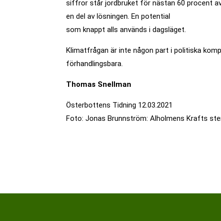
siffror står jordbruket för nästan 60 procent a
en del av lösningen. En potential
som knappt alls används i dagsläget.
Klimatfrågan är inte någon part i politiska kom
förhandlingsbara.
Thomas Snellman
Österbottens Tidning 12.03.2021
Foto: Jonas Brunnström: Alholmens Krafts sten