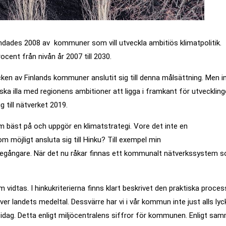
rundades 2008 av kommuner som vill utveckla ambitiös klimatpolitik.
cent från nivån år 2007 till 2030.
ycken av Finlands kommuner anslutit sig till denna målsättning. Men i
a illa med regionens ambitioner att ligga i framkant för utvecklinge
 till nätverket 2019.
bäst på och uppgör en klimatstrategi. Vore det inte en
 möjligt ansluta sig till Hinku? Till exempel min
egångare. När det nu råkar finnas ett kommunalt nätverkssystem 
vidtas. I hinkukriterierna finns klart beskrivet den praktiska proces
över landets medeltal. Dessvärre har vi i vår kommun inte just alls ly
 idag. Detta enligt miljöcentralens siffror för kommunen. Enligt sa