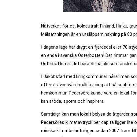
Nätverket för ett kolneutralt Finland, Hinku, g
Målsättningen är en utsläppsminskning på 80 pro
I dagens läge har drygt en fjärdedel eller 78 st
en enda i svenska Österbotten! Det rimmar gansk
Österbotten är det bara Seinäjoki som anslöt sig
I Jakobstad med kringkommuner håller man som 
eftersträvansvärd målsättning att så snabbt som
hemkommun Pedersöre kunde vara en lokal för
kan stöda, sporra och inspirera.
Samtidigt kan man lokalt belysa de åtgärder som 
Pedersöres klimatavtryck per capita ligger lite 
minska klimatbelastningen sedan 2007 fram till