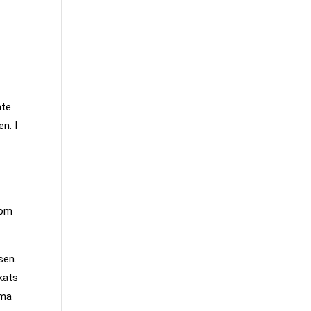
nte
n. I
som
sen.
ckats
mma